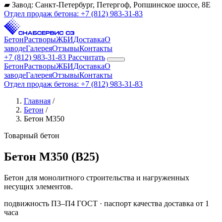
▰
Завод: Санкт-Петербург, Петергоф, Ропшинское шоссе, 8Е
Отдел продаж бетона:
+7 (812) 983-31-83
Бетон
Растворы
ЖБИ
Доставка
О
заводе
Галерея
Отзывы
Контакты
+7 (812) 983-31-83
Рассчитать
Бетон
Растворы
ЖБИ
Доставка
О
заводе
Галерея
Отзывы
Контакты
Отдел продаж бетона: +7 (812) 983-31-83
Главная
/
Бетон
/
Бетон М350
Товарный бетон
Бетон М350
(B25)
Бетон для монолитного строительства и нагруженных
несущих элементов.
подвижность П3–П4
ГОСТ · паспорт качества
доставка от 1
часа