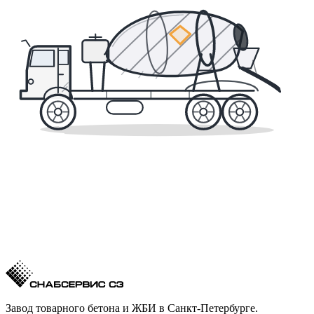
Завод товарного бетона и ЖБИ в Санкт-Петербурге.