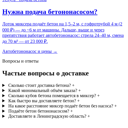
Нужна подача бетононасосом?
Лоток миксера подаёт бетон на 1,5–2 м, с гофротрубой 4 м (2
000 ₽) — до ~6 м от машины. Дальше, выше и через
препятствия работает автобетононасос: стрела 24–40 м, смена
до 70 м³ — от 23 000 ₽.
Автобетононасос и цены →
Вопросы и ответы
Частые вопросы о доставке
Сколько стоит доставка бетона?
+
Какой минимальный объём заказа?
+
Сколько кубов бетона помещается в миксер?
+
Как быстро вы доставляете бетон?
+
На какое расстояние миксер подаёт бетон без насоса?
+
Подаёте бетон бетононасосом?
+
Доставляете в Ленинградскую область?
+